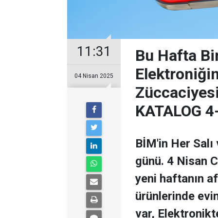
11:31
Bu Hafta Bi
Elektroniği
04 Nisan 2025
Züccaciyes
KATALOG 4
BİM'in Her Salı
günü. 4 Nisan C
yeni haftanın af
ürünlerinde evin
var, Elektronik