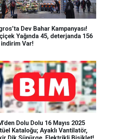
gros’ta Dev Bahar Kampanyası!
çiçek Yağında 45, deterjanda 156
 indirim Var!
M'den Dolu Dolu 16 Mayıs 2025
tüel Kataloğu; Ayaklı Vantilatör,
ir Dik Süpürge, Elektrikli Bisiklet!