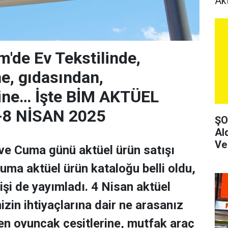
Ak
m'de Ev Tekstilinde,
ne, gıdasından,
ine… İşte BİM AKTÜEL
-8 NİSAN 2025
ŞO
Al
Ve
 ve Cuma günü aktüel ürün satışı
uma aktüel ürün kataloğu belli oldu,
işi de yayımladı. 4 Nisan aktüel
izin ihtiyaçlarına dair ne arasanız
ten oyuncak çeşitlerine, mutfak araç