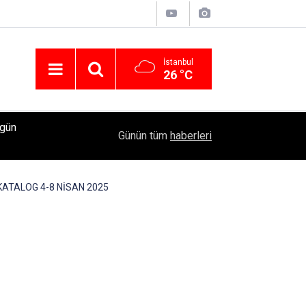
İstanbul
26 °C
ugün
Acun Medya Koordinatörü Esat Yontunç'un uyuştu
23:53
Günün tüm
haberleri
Şeyma Subaşı’yla partilere katıldı mı?
EL KATALOG 4-8 NİSAN 2025