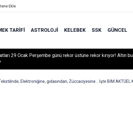
itene Ekle
EK TARIFI
ASTROLOJI
KELEBEK
SSK
GÜNCEL
iyatları 29 Ocak Perşembe günü rekor üstüne rekor kırıyor! Altın b
?
Tekstilinde, Elektroniğine, gıdasından, Züccaciyesine… İşte BİM AKTÜ