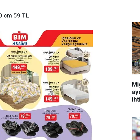
x70 cm 59 TL
Mi
ay
ih