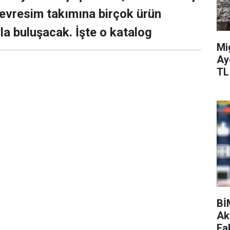
evresim takımına birçok ürün
yla buluşacak. İşte o katalog
Mi
Ay
TL
Bİ
Ak
Fak