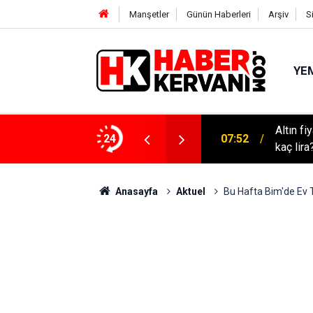
Manşetler
Günün Haberleri
Arşiv
S
YEM
Altın f
m fragmanı! İnci Taneleri ne zaman başlayacak?
24
07:52
kaç lira
Anasayfa
Aktuel
Bu Hafta Bim'de Ev 