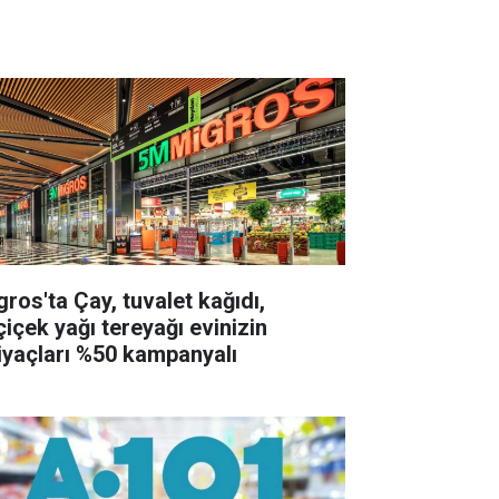
gros'ta Çay, tuvalet kağıdı,
çiçek yağı tereyağı evinizin
tiyaçları %50 kampanyalı