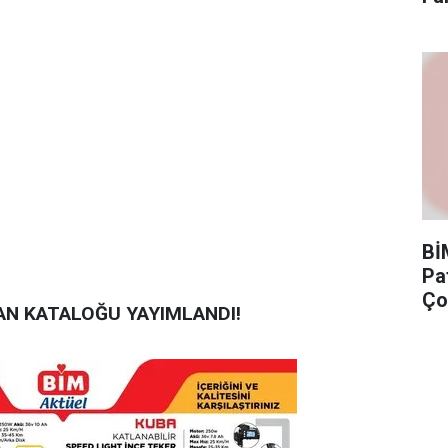
Bİ
Pa
Ço
AN KATALOĞU YAYIMLANDI!
Ka