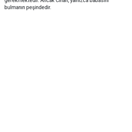
gerekmektedir. Ancak Cihan, yalnızca babasını
bulmanın peşindedir.