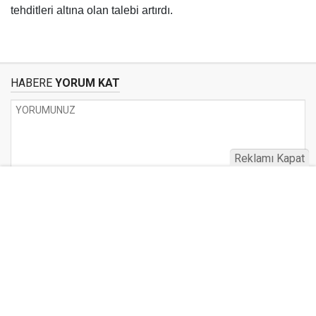
tehditleri altına olan talebi artırdı.
HABERE
YORUM KAT
Reklamı Kapat
UYARI:
Küfür, hakaret, rencide edici cümleler veya imalar, inançlara saldırı
içeren, imla kuralları ile yazılmamış,
Türkçe karakter kullanılmayan ve büyük harflerle yazılmış yorumlar
onaylanmamaktadır.