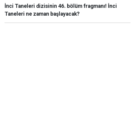
İnci Taneleri dizisinin 46. bölüm fragmanı! İnci
Taneleri ne zaman başlayacak?