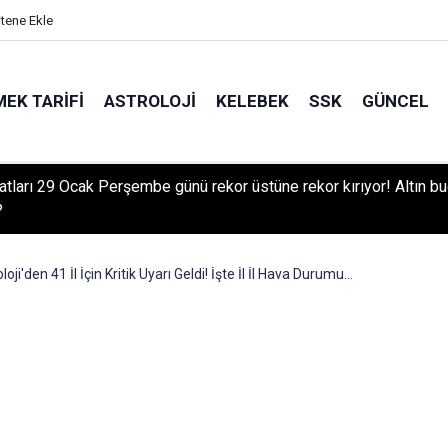
itene Ekle
EK TARIFI
ASTROLOJI
KELEBEK
SSK
GÜNCEL
iyatları 29 Ocak Perşembe günü rekor üstüne rekor kırıyor! Altın b
?
i'den 41 İl İçin Kritik Uyarı Geldi! İşte İl İl Hava Durumu...