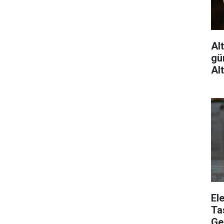
Al
gü
Al
El
Ta
Gel