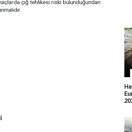
açlarda çığ tehlikesi riski bulunduğundan
unmalıdır.
Ha
Eu
20
İ