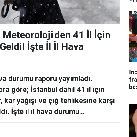
Fi
Meteoroloji'den 41 İl İçin
Geldi! İşte İl İl Hava
İnc
va durumu raporu yayımladı.
fr
ba
a göre; İstanbul dahil 41 il için
 kar yağışı ve çığ tehlikesine karşı
ldı. İşte il il hava durumu...