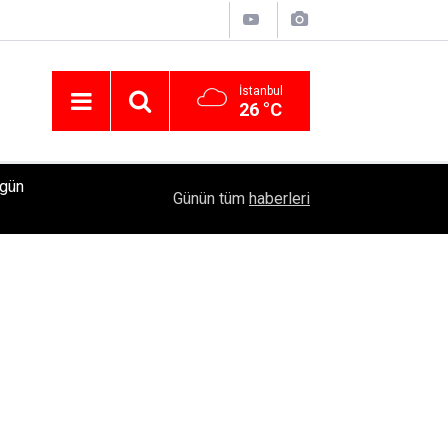
İstanbul
26 °C
ugün
Acun Medya Koordinatörü Esat Yontunç'un uyuştu
23:53
Günün tüm
haberleri
Şeyma Subaşı’yla partilere katıldı mı?