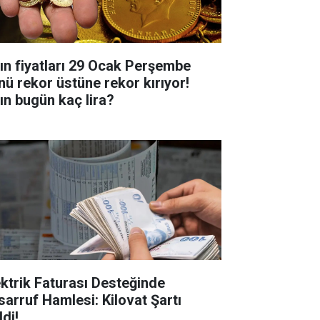
tın fiyatları 29 Ocak Perşembe
nü rekor üstüne rekor kırıyor!
tın bugün kaç lira?
ektrik Faturası Desteğinde
sarruf Hamlesi: Kilovat Şartı
di!