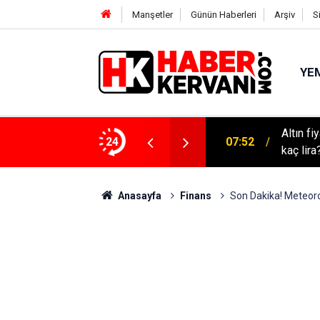
Manşetler
Günün Haberleri
Arşiv
S
YEM
Altın f
m fragmanı! İnci Taneleri ne zaman başlayacak?
24
07:52
kaç lira
Anasayfa
Finans
Son Dakika! Meteoroloj