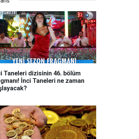
nans
i Taneleri dizisinin 46. bölüm
agmanı! İnci Taneleri ne zaman
şlayacak?