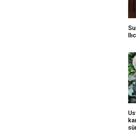
Su
Ilı
Us
ka
sü