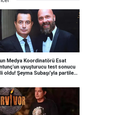
ncel
un Medya Koordinatörü Esat
ntunç'un uyuşturucu test sonucu
lli oldu! Şeyma Subaşı’yla partilere
ıldı mı?