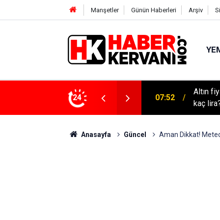
Manşetler
Günün Haberleri
Arşiv
S
YEM
Altın f
m fragmanı! İnci Taneleri ne zaman başlayacak?
24
07:52
kaç lira
Anasayfa
Güncel
Aman Dikkat! Meteor