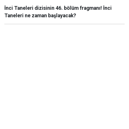
İnci Taneleri dizisinin 46. bölüm fragmanı! İnci
Taneleri ne zaman başlayacak?