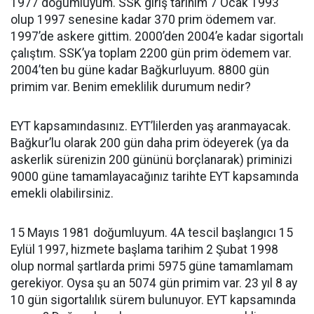
1977 doğumluyum. SSK giriş tarihim 7 Ocak 1993
olup 1997 senesine kadar 370 prim ödemem var.
1997’de askere gittim. 2000’den 2004’e kadar sigortalı
çalıştım. SSK’ya toplam 2200 gün prim ödemem var.
2004’ten bu güne kadar Bağkurluyum. 8800 gün
primim var. Benim emeklilik durumum nedir?
EYT kapsamındasınız. EYT’lilerden yaş aranmayacak.
Bağkur’lu olarak 200 gün daha prim ödeyerek (ya da
askerlik sürenizin 200 gününü borçlanarak) priminizi
9000 güne tamamlayacağınız tarihte EYT kapsamında
emekli olabilirsiniz.
15 Mayıs 1981 doğumluyum. 4A tescil başlangıcı 15
Eylül 1997, hizmete başlama tarihim 2 Şubat 1998
olup normal şartlarda primi 5975 güne tamamlamam
gerekiyor. Oysa şu an 5074 gün primim var. 23 yıl 8 ay
10 gün sigortalılık sürem bulunuyor. EYT kapsamında