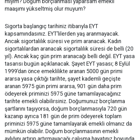
mıyım? Doğum borçlanması yaparsam emekli
maaşımı yükseltmiş olur muyum?
Sigorta başlangıç tarihiniz itibarıyla EYT
kapsamındasınız. EYT’lilerden yaş aranmayacak.
Ancak sigortalılık süresi ve prim aranacak. Kadın
sigortalılardan aranacak sigortalılık süresi de belli (20
yıl). Ancak kaç gün prim aranacağı belli değil. EYT yasa
tasarısı bugün açıklanacak. Şayet EYT yasası; 8 Eylül
1999’dan önce emeklilikte aranan 5000 gün primi
ararsa yasa çıktığı tarihte, şayet kademli geçişte
aranan 5975 gün primi ararsa, 901 gün daha prim
ödeyerek priminizi 5975 güne tamamlayacağınız
tarihte emekli olabilirsiniz. Doğumunuz borçlanma
şartlarını taşıyorsa, doğum borçlanmasıyla 720 gün
kazanıp ayrıca 181 gün de prim ödeyerek toplam
priminizi 5975 güne tamamlayarak emekli olmanız da
mümkün olabilir. Doğum borçlanmasının emekli
aylığını artırıp artırmayacağı çalışma hayatınız boyunda