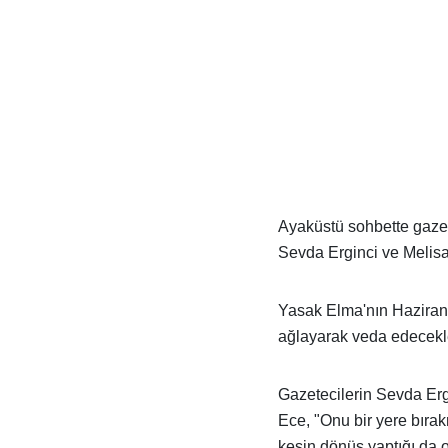
Ayaküstü sohbette gazete
Sevda Erginci ve Melisa
Yasak Elma'nın Haziran 
ağlayarak veda edecekle
Gazetecilerin Sevda Er
Ece, "Onu bir yere bırak
kesin dönüş yaptığı da or