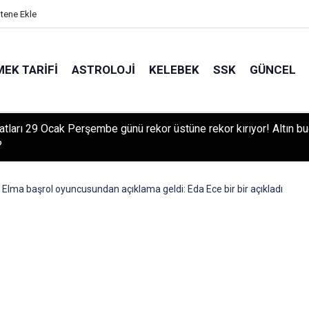
itene Ekle
EK TARIFI
ASTROLOJI
KELEBEK
SSK
GÜNCEL
iyatları 29 Ocak Perşembe günü rekor üstüne rekor kırıyor! Altın b
?
 Elma başrol oyuncusundan açıklama geldi: Eda Ece bir bir açıkladı