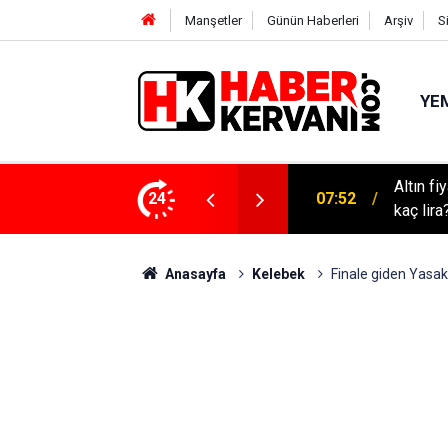
Manşetler
Günün Haberleri
Arşiv
S
YEM
Altın f
m fragmanı! İnci Taneleri ne zaman başlayacak?
24
07:52
kaç lira
Anasayfa
Kelebek
Finale giden Yasak