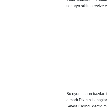
senaryo sıklıkla revize e
Bu oyuncuların bazıları i
olmadı.Dizinin ilk başl
Sevda Erginci, geçtiğim