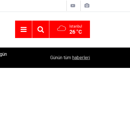
İstanbul
26 °C
ugün
Acun Medya Koordinatörü Esat Yontunç'un uyuştu
23:53
Günün tüm
haberleri
Şeyma Subaşı’yla partilere katıldı mı?