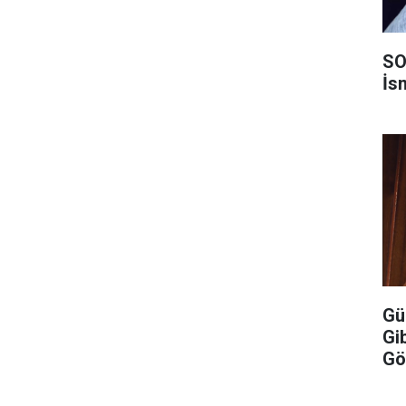
SO
İs
Gü
Gi
Gö