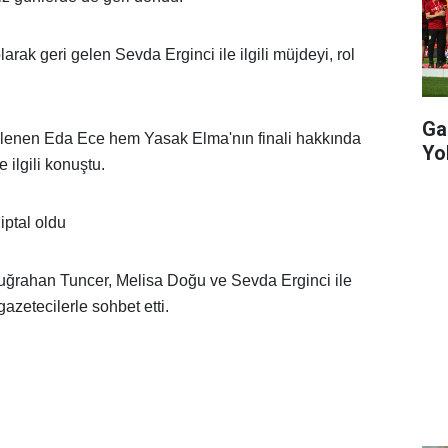
rak geri gelen Sevda Erginci ile ilgili müjdeyi, rol
Ga
ülenen Eda Ece hem Yasak Elma'nın finali hakkında
Yo
 ilgili konuştu.
iptal oldu
uğrahan Tuncer, Melisa Doğu ve Sevda Erginci ile
azetecilerle sohbet etti.