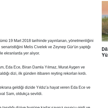
lümü 19 Mart 2018 tarihinde yayınlanan, yönetmenliğini
senaristliğini Melis Civelek ve Zeynep Gür'ün yaptığı
Di
e ekranlarda yer alıyor.
Yü
am, Eda Ece, Biran Damla Yılmaz, Murat Aygen ve
ğı dizi, ilk günden itibaren reyting rekorları kırdı.
ekrana geldiği dizide Yıldız'a hayat veren Eda Ece ve
val Sam, oldukça sevildi.
ra taşıdığı diziye bugüne kadar sayısız oyuncu girdi ve