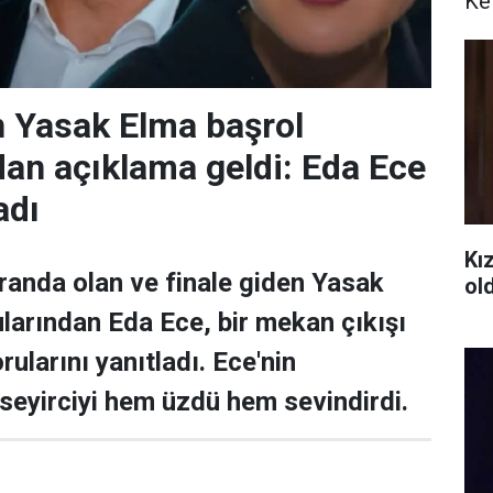
Ke
n Yasak Elma başrol
an açıklama geldi: Eda Ece
adı
Kız
randa olan ve finale giden Yasak
ol
larından Eda Ece, bir mekan çıkışı
rularını yanıtladı. Ece'nin
 seyirciyi hem üzdü hem sevindirdi.