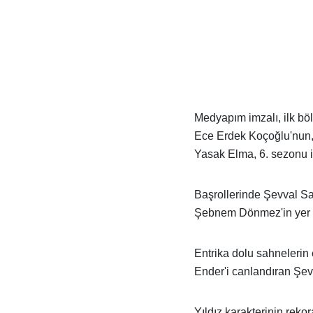
Medyapım imzalı, ilk bö
Ece Erdek Koçoğlu'nun, 
Yasak Elma, 6. sezonu il
Başrollerinde Şevval S
Şebnem Dönmez'in yer aldı
Entrika dolu sahnelerin 
Ender'i canlandıran Şev
Yıldız karakterinin reko