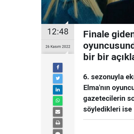
12:48
Finale gide
oyuncusund
26 Kasım 2022
bir bir açıkl
6. sezonuyla ek
Elma'nın oyuncu
gazetecilerin so
söyledikleri ise