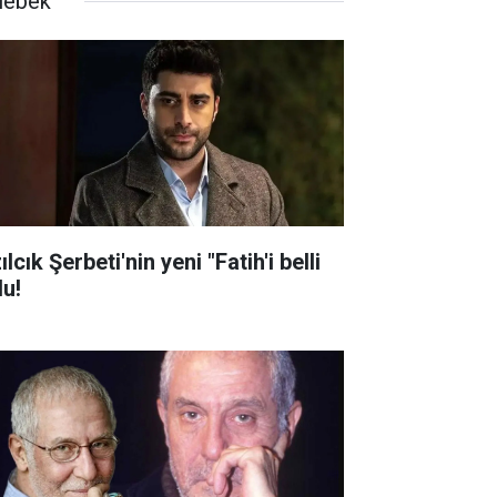
lebek
ılcık Şerbeti'nin yeni "Fatih'i belli
du!