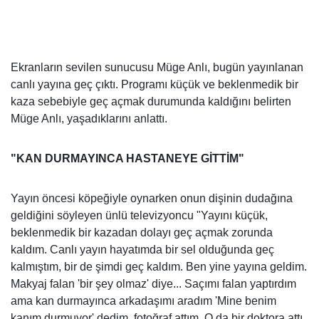
Ekranların sevilen sunucusu Müge Anlı, bugün yayınlanan
canlı yayına geç çıktı. Programı küçük ve beklenmedik bir
kaza sebebiyle geç açmak durumunda kaldığını belirten
Müge Anlı, yaşadıklarını anlattı.
"KAN DURMAYINCA HASTANEYE GİTTİM"
Yayın öncesi köpeğiyle oynarken onun dişinin dudağına
geldiğini söyleyen ünlü televizyoncu "Yayını küçük,
beklenmedik bir kazadan dolayı geç açmak zorunda
kaldım. Canlı yayın hayatımda bir sel olduğunda geç
kalmıştım, bir de şimdi geç kaldım. Ben yine yayına geldim.
Makyaj falan 'bir şey olmaz' diye... Saçımı falan yaptırdım
ama kan durmayınca arkadaşımı aradım 'Mine benim
kanım durmuyor' dedim, fotoğraf attım. O da bir doktora attı