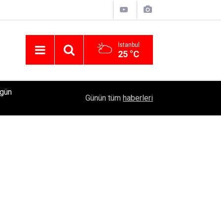
İstanbul
25 °C
ugün
Acun Medya Koordinatörü Esat Yontunç'un uyuştu
23:53
Günün tüm
haberleri
Şeyma Subaşı’yla partilere katıldı mı?