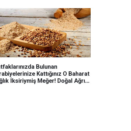
tfaklarınızda Bulunan
rabiyelerinize Kattığınız O Baharat
ğlık İksiriymiş Meğer! Doğal Ağrı
sici, Antioksidan, Şeker
stalarının Vazgeçilmezi...