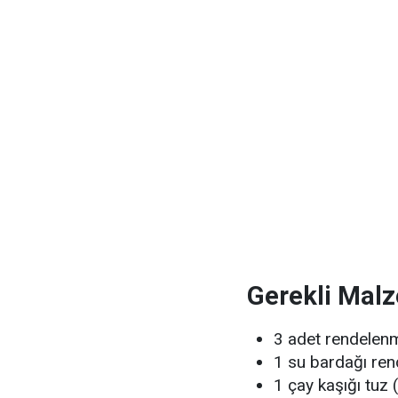
Gerekli Mal
3 adet rendelen
1 su bardağı ren
1 çay kaşığı tuz 